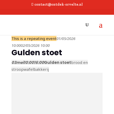
contact@ontdek-orvelte.nl
This is a repeating event
01/05/2026
10:00
02/05/2026 10:00
Gulden stoet
03
mei
10:00
16:00
Gulden stoet
brood en
stroopwafelbakkerij