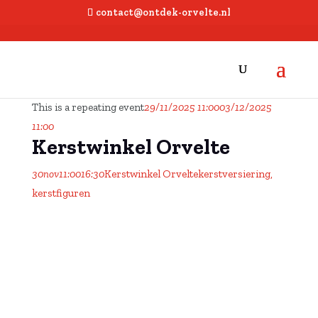
contact@ontdek-orvelte.nl
This is a repeating event
29/11/2025 11:00
03/12/2025
11:00
Kerstwinkel Orvelte
30
nov
11:00
16:30
Kerstwinkel Orvelte
kerstversiering,
kerstfiguren