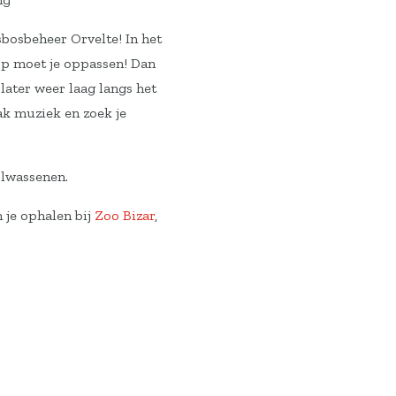
sbosbeheer Orvelte! In het
rop moet je oppassen! Dan
later weer laag langs het
ak muziek en zoek je
olwassenen.
 je ophalen bij
Zoo Bizar
,